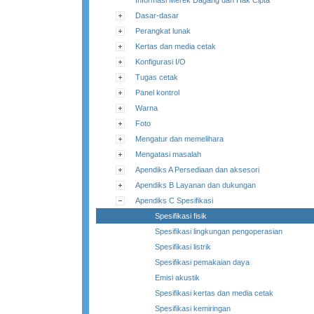
Informasi Merek Dagang dan Hak Cipta
Dasar-dasar
Perangkat lunak
Kertas dan media cetak
Konfigurasi I/O
Tugas cetak
Panel kontrol
Warna
Foto
Mengatur dan memelihara
Mengatasi masalah
Apendiks A Persediaan dan aksesori
Apendiks B Layanan dan dukungan
Apendiks C Spesifikasi
Spesifikasi fisik
Spesifikasi lingkungan pengoperasian
Spesifikasi listrik
Spesifikasi pemakaian daya
Emisi akustik
Spesifikasi kertas dan media cetak
Spesifikasi kemiringan