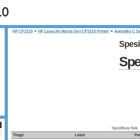
10
HP CP1510
>
HP LaserJet Warna Seri CP1510 Printer
>
Apendiks C Sp
Spesif
Spes
Spesifikasi fisik
Tinggi
Lebar
Pa