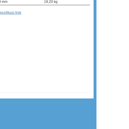
9 mm
18,20 kg
sifikasi fisik