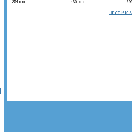
254 mm
436 mm
39
HP CP1510 Spe