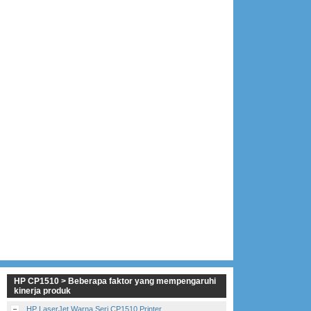
HP CP1510 > Beberapa faktor yang mempengaruhi
kinerja produk
HP LaserJet Warna Seri CP1510 Printer