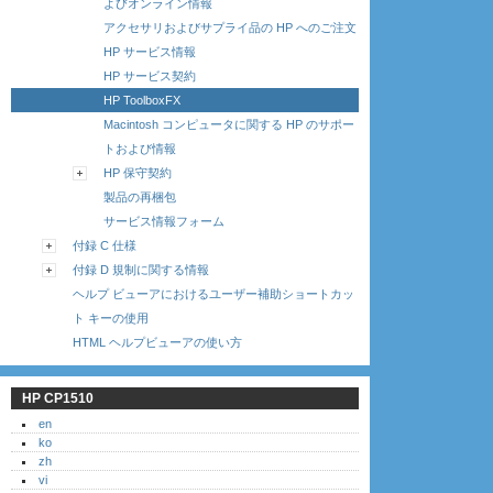
よびオンライン情報
アクセサリおよびサプライ品の HP へのご注文
HP サービス情報
HP サービス契約
HP ToolboxFX
Macintosh コンピュータに関する HP のサポー
トおよび情報
HP 保守契約
製品の再梱包
サービス情報フォーム
付録 C 仕様
付録 D 規制に関する情報
ヘルプ ビューアにおけるユーザー補助ショートカッ
ト キーの使用
HTML ヘルプビューアの使い方
HP CP1510
en
ko
zh
vi