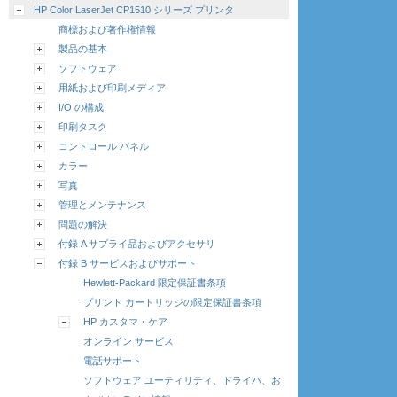
HP Color LaserJet CP1510 シリーズ プリンタ
商標および著作権情報
製品の基本
ソフトウェア
用紙および印刷メディア
I/O の構成
印刷タスク
コントロール パネル
カラー
写真
管理とメンテナンス
問題の解決
付録 A サプライ品およびアクセサリ
付録 B サービスおよびサポート
Hewlett-Packard 限定保証書条項
プリント カートリッジの限定保証書条項
HP カスタマ・ケア
オンライン サービス
電話サポート
ソフトウェア ユーティリティ、ドライバ、お