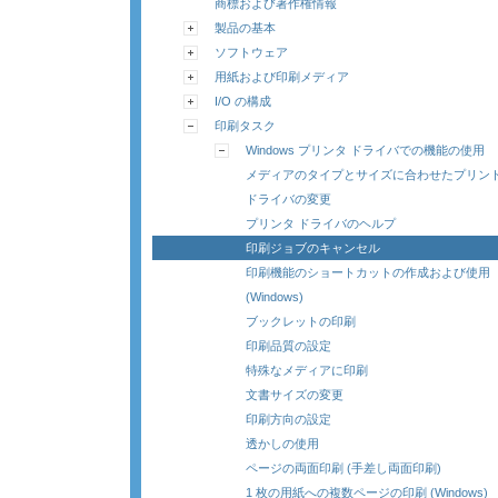
商標および著作権情報
製品の基本
ソフトウェア
用紙および印刷メディア
I/O の構成
印刷タスク
Windows プリンタ ドライバでの機能の使用
メディアのタイプとサイズに合わせたプリン
ドライバの変更
プリンタ ドライバのヘルプ
印刷ジョブのキャンセル
印刷機能のショートカットの作成および使用
(Windows)
ブックレットの印刷
印刷品質の設定
特殊なメディアに印刷
文書サイズの変更
印刷方向の設定
透かしの使用
ページの両面印刷 (手差し両面印刷)
1 枚の用紙への複数ページの印刷 (Windows)