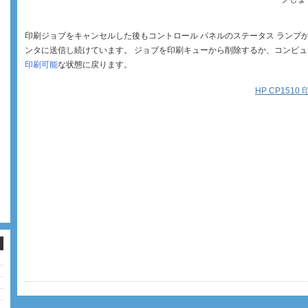
印刷ジョブをキャンセルした後もコントロール パネルのステータス ランプ
ンタに送信し続けています。 ジョブを印刷キューから削除するか、コンピュ
印刷可能
な状態に戻ります。
HP CP151
ッ