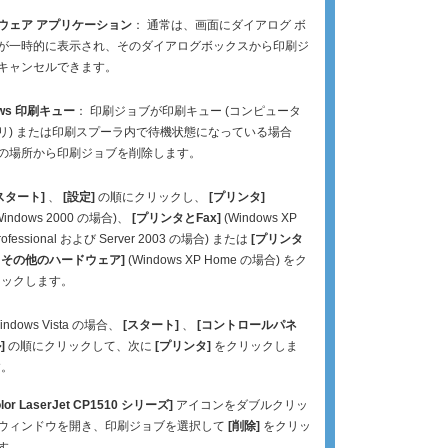
ウェア アプリケーション
： 通常は、画面にダイアログ ボ
が一時的に表示され、そのダイアログボックスから印刷ジ
キャンセルできます。
ows 印刷キュー
： 印刷ジョブが印刷キュー (コンピュータ
リ) または印刷スプーラ内で待機状態になっている場合
の場所から印刷ジョブを削除します。
スタート]
、
[設定]
の順にクリックし、
[プリンタ]
Windows 2000 の場合)、
[プリンタとFax]
(Windows XP
rofessional および Server 2003 の場合) または
[プリンタ
とその他のハードウェア]
(Windows XP Home の場合) をク
リックします。
indows Vista の場合、
[スタート]
、
[コントロールパネ
]
の順にクリックして、次に
[プリンタ]
をクリックしま
す。
olor LaserJet CP1510 シリーズ]
アイコンをダブルクリッ
ウィンドウを開き、印刷ジョブを選択して
[削除]
をクリッ
す。