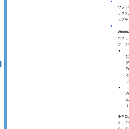
●
ソフト
ックス
ョブを
●
Wind
のメモ
は、そ
ト
●
[
(
P
●
W
ル
[HP C
クして
クしま