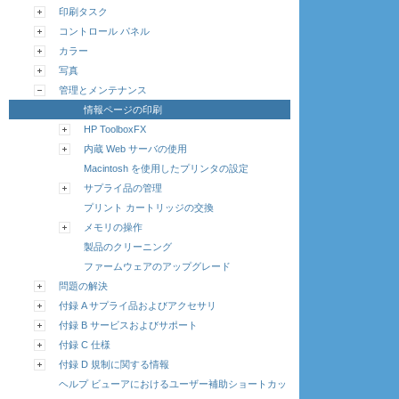
印刷タスク
コントロール パネル
カラー
写真
管理とメンテナンス
情報ページの印刷
HP ToolboxFX
内蔵 Web サーバの使用
Macintosh を使用したプリンタの設定
サプライ品の管理
プリント カートリッジの交換
メモリの操作
製品のクリーニング
ファームウェアのアップグレード
問題の解決
付録 A サプライ品およびアクセサリ
付録 B サービスおよびサポート
付録 C 仕様
付録 D 規制に関する情報
ヘルプ ビューアにおけるユーザー補助ショートカッ