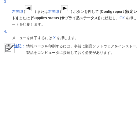
3.
左矢印
(
) または
右矢印
(
) ボタンを押して
[Config report (設
ト)]
または
[Supplies status (サプライ品ステータス)]
に移動し、
OK
を押し
ートを印刷します。
4.
メニューを終了するには
X
を押します。
注記：
情報ページを印刷するには、事前に製品ソフトウェアをインストー
製品をコンピュータに接続しておく必要があります。