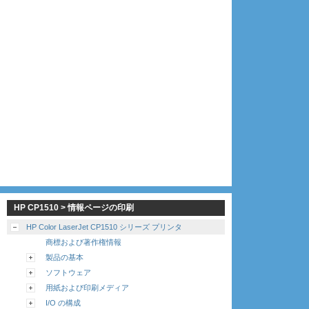
HP CP1510 > 情報ページの印刷
HP Color LaserJet CP1510 シリーズ プリンタ
商標および著作権情報
製品の基本
ソフトウェア
用紙および印刷メディア
I/O の構成