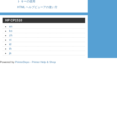
ト キーの使用
HTML ヘルプビューアの使い方
HP CP1510
en
ko
zh
vi
id
th
ja
Powered by
PrinterDepo - Printer Help & Shop