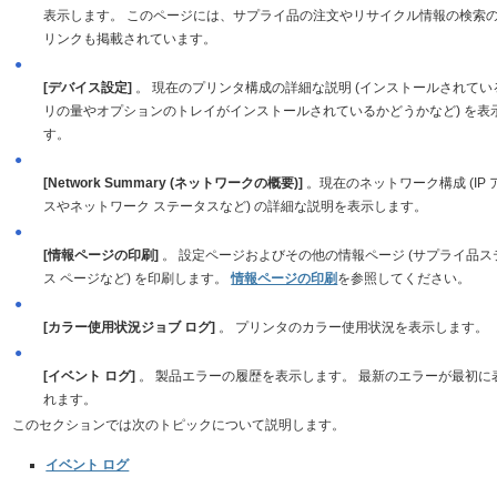
表示します。 このページには、サプライ品の注文やリサイクル情報の検索
リンクも掲載されています。
●
[デバイス設定]
。 現在のプリンタ構成の詳細な説明 (インストールされてい
リの量やオプションのトレイがインストールされているかどうかなど) を表
す。
●
[Network Summary (ネットワークの概要)]
。現在のネットワーク構成 (IP 
スやネットワーク ステータスなど) の詳細な説明を表示します。
●
[情報ページの印刷]
。 設定ページおよびその他の情報ページ (サプライ品ス
ス ページなど) を印刷します。
情報ページの印刷
を参照してください。
●
[カラー使用状況ジョブ ログ]
。 プリンタのカラー使用状況を表示します。
●
[イベント ログ]
。 製品エラーの履歴を表示します。 最新のエラーが最初に
れます。
このセクションでは次のトピックについて説明します。
イベント ログ