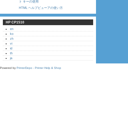
ト キーの使用
HTML ヘルプビューアの使い方
HP CP1510
en
ko
zh
vi
id
th
ja
Powered by
PrinterDepo - Printer Help & Shop