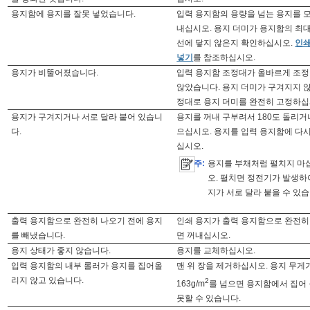
용지함에 용지를 잘못 넣었습니다.
입력 용지함의 용량을 넘는 용지를 
내십시오. 용지 더미가 용지함의 최
선에 닿지 않은지 확인하십시오.
인쇄
넣기
를 참조하십시오.
용지가 비뚤어졌습니다.
입력 용지함 조정대가 올바르게 조
않았습니다. 용지 더미가 구겨지지 
정대로 용지 더미를 완전히 고정하십
용지가 구겨지거나 서로 달라 붙어 있습니
용지를 꺼내 구부려서 180도 돌리거
다.
으십시오. 용지를 입력 용지함에 다
십시오.
주:
용지를 부채처럼 펼치지 마
오. 펼치면 정전기가 발생하
지가 서로 달라 붙을 수 있습
출력 용지함으로 완전히 나오기 전에 용지
인쇄 용지가 출력 용지함으로 완전히
를 빼냈습니다.
면 꺼내십시오.
용지 상태가 좋지 않습니다.
용지를 교체하십시오.
입력 용지함의 내부 롤러가 용지를 집어올
맨 위 장을 제거하십시오. 용지 무게
리지 않고 있습니다.
2
163g/m
를 넘으면 용지함에서 집어
못할 수 있습니다.