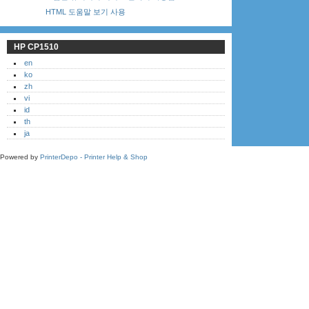
HTML 도움말 보기 사용
HP CP1510
en
ko
zh
vi
id
th
ja
Powered by
PrinterDepo - Printer Help & Shop