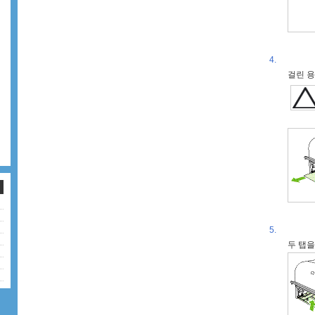
4.
걸린 용
5.
두 탭을