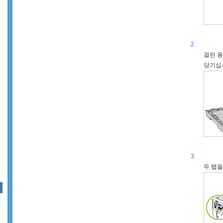
2.
걸린 용
당기십
3.
두 탭을