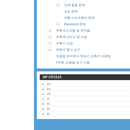
인쇄 품질 문제
성능 문제
제품 소프트웨어 문제
Macintosh 문제
부록 A 소모품 및 부속품
부록 B 서비스 및 지원
부록 C 사양
부록 D 형식 승인
도움말 뷰어에서 액세스 단축키 사용법
HTML 도움말 보기 사용
HP CP1510
en
ko
zh
vi
id
th
ja