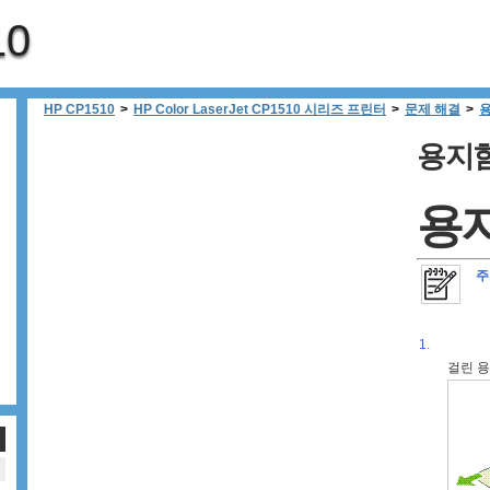
10
HP CP1510
>
HP Color LaserJet CP1510 시리즈 프린터
>
문제 해결
>
용지함
용지
주
1.
걸린 용