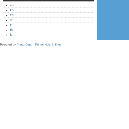
en
ko
zh
vi
id
th
ja
Powered by
PrinterDepo - Printer Help & Shop