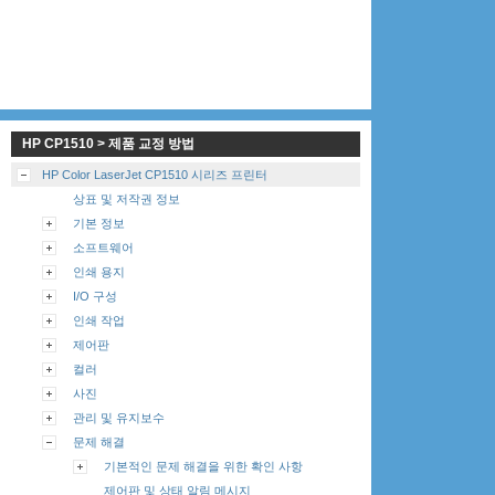
HP CP1510 > 제품 교정 방법
HP Color LaserJet CP1510 시리즈 프린터
상표 및 저작권 정보
기본 정보
소프트웨어
인쇄 용지
I/O 구성
인쇄 작업
제어판
컬러
사진
관리 및 유지보수
문제 해결
기본적인 문제 해결을 위한 확인 사항
제어판 및 상태 알림 메시지