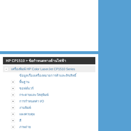
HP CP1510 > ข้อกำหนดทางด้านไฟฟ้า
เครื่องพิมพ์ HP Color LaserJet CP1510 Series
ข้อมูลเรื่องเครื่องหมายการค้าและลิขสิทธิ์
พื้นฐาน
ซอฟต์แวร์
กระดาษและวัสดุพิมพ์
การกำหนดค่า I/O
งานพิมพ์
แผงควบคุม
สี
ภาพถ่าย