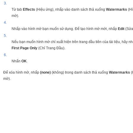
3.
Từ tab
Effects
(Hiệu ứng), nhấp vào danh sách thả xuống
Watermarks
(H
mờ).
4.
Nhấp vào hình mờ bạn muốn sử dụng. Để tạo hình mờ mới, nhấp
Edit
(Sửa 
5.
Nếu bạn muốn hình mờ chỉ xuất hiện trên trang đầu tiên của tài liệu, hãy n
First Page Only
(Chỉ Trang Đầu).
6.
Nhấn
OK
.
Để xóa hình mờ, nhấp
(none)
(không) trong danh sách thả xuống
Watermarks
(
mờ).