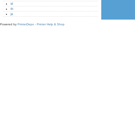
id
th
ja
Powered by
PrinterDepo - Printer Help & Shop