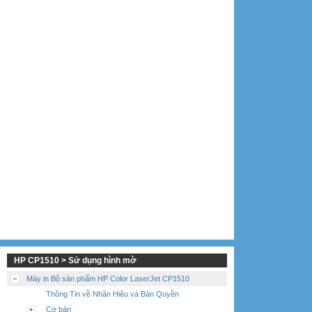
HP CP1510 > Sử dụng hình mờ
Máy in Bộ sản phẩm HP Color LaserJet CP1510
Thông Tin về Nhãn Hiệu và Bản Quyền
Cơ bản