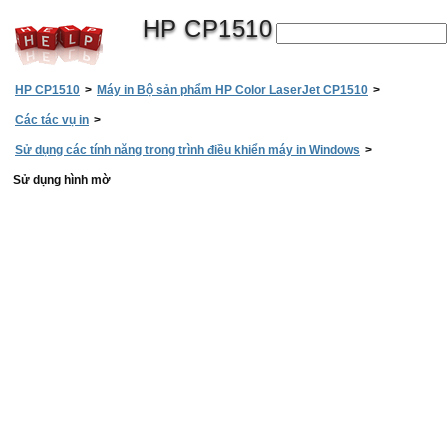
HP CP1510
HP CP1510
>
Máy in Bộ sản phẩm HP Color LaserJet CP1510
>
Các tác vụ in
>
Sử dụng các tính năng trong trình điều khiển máy in Windows
>
Sử dụng hình mờ