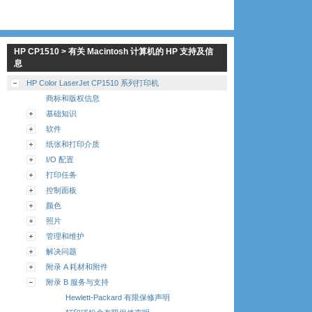
HP CP1510 > 有关 Macintosh 计算机的 HP 支持及信
息
HP Color LaserJet CP1510 系列打印机
商标和版权信息
基础知识
软件
纸张和打印介质
I/O 配置
打印任务
控制面板
颜色
照片
管理和维护
解决问题
附录 A 耗材和附件
附录 B 服务与支持
Hewlett-Packard 有限保修声明