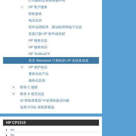
打印碳粉盒有限保修声明
HP 客户服务
联机服务
电话支持
软件实用程序、驱动程序和电子信息
直接订购 HP 附件或耗材
HP 服务信息
HP 服务协议
HP ToolboxFX
有关 Macintosh 计算机的 HP 支持及信息
HP 维护协议
重新包装产品
服务信息表
附录 C 规格
附录 D 规范信息
在“帮助查看器”中使用快捷访问键
使用 HTML 帮助查看器
HP CP1510
en
ko